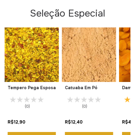
Seleção Especial
Tempero Pega Esposa
Catuaba Em Pó
Damas
(0)
(0)
R$12,90
R$12,40
R$43