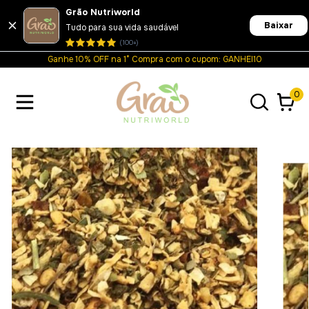
Grão Nutriworld
Baixar
Tudo para sua vida saudável
(100+)
Ganhe 10% OFF na 1° Compra com o cupom: GANHEI10
0