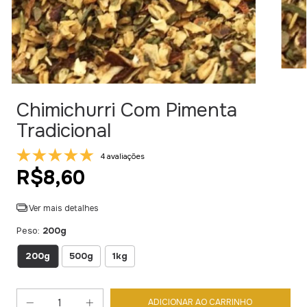
Chimichurri Com Pimenta
Tradicional
4 avaliações
R$8,60
Ver mais detalhes
Peso:
200g
200g
500g
1kg