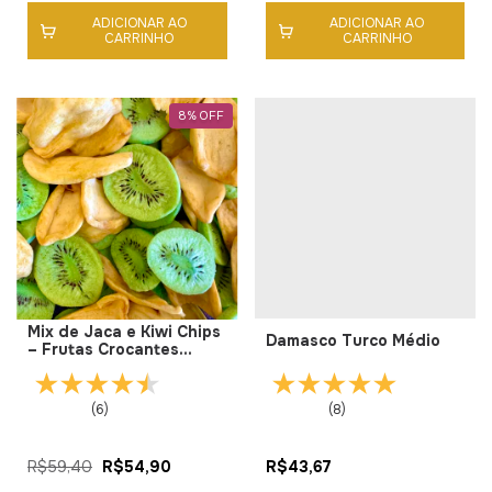
ADICIONAR AO
ADICIONAR AO
CARRINHO
CARRINHO
8
%
OFF
Mix de Jaca e Kiwi Chips
Damasco Turco Médio
– Frutas Crocantes
Naturais
(6)
(8)
R$59,40
R$54,90
R$43,67