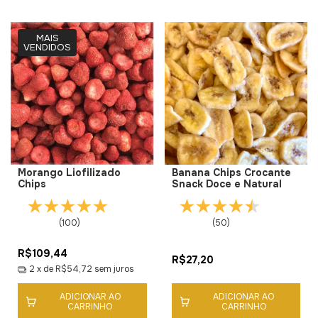
MAIS
VENDIDOS
Morango Liofilizado
Banana Chips Crocante
Chips
Snack Doce e Natural
(100)
(50)
R$109,44
R$27,20
2
x de
R$54,72
sem juros
ADICIONAR AO
ADICIONAR AO
CARRINHO
CARRINHO