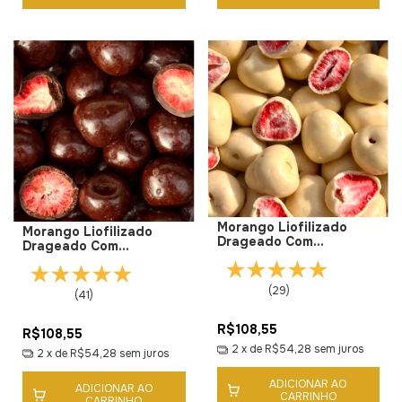
Morango Liofilizado
Morango Liofilizado
Drageado Com
Drageado Com
Chocolate Branco Sem
Chocolate 70% Cacau
Adição De Açúcar
Sem Adição de Açúcar
(29)
(41)
R$108,55
R$108,55
2
x de
R$54,28
sem juros
2
x de
R$54,28
sem juros
ADICIONAR AO
ADICIONAR AO
CARRINHO
CARRINHO