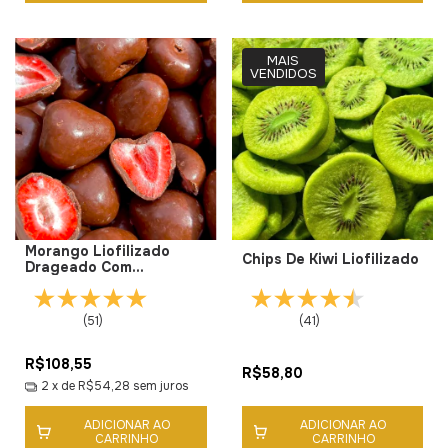
MAIS
VENDIDOS
Morango Liofilizado
Chips De Kiwi Liofilizado
Drageado Com
Chocolate Ao Leite Sem
Adição de Açúcar
(51)
(41)
R$108,55
R$58,80
2
x de
R$54,28
sem juros
ADICIONAR AO
ADICIONAR AO
CARRINHO
CARRINHO