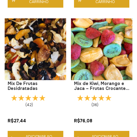
CARRINHO
CARRINHO
Mix De Frutas
Mix de Kiwi, Morango e
Desidratadas
Jaca – Frutas Crocantes
Premium
(42)
(36)
R$27,44
R$76,08
ADICIONAR AO
ADICIONAR AO