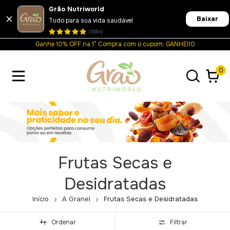
Grão Nutriworld
Baixar
Tudo para sua vida saudável
(100+)
Ganhe 10% OFF na 1° Compra com o cupom: GANHEI10
0
Frutas Secas e
Desidratadas
Início
A Granel
Frutas Secas e Desidratadas
Ordenar
Filtrar