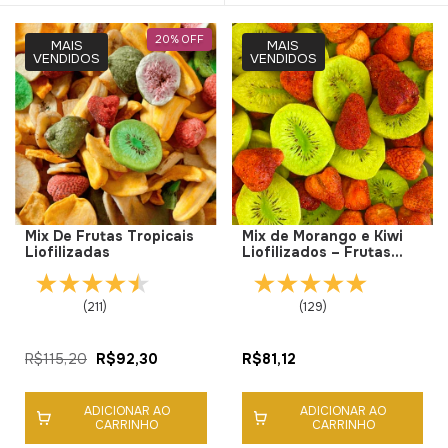
20
%
OFF
MAIS
MAIS
VENDIDOS
VENDIDOS
Mix De Frutas Tropicais
Mix de Morango e Kiwi
Liofilizadas
Liofilizados – Frutas
Crocantes Premium
(211)
(129)
R$115,20
R$92,30
R$81,12
ADICIONAR AO
ADICIONAR AO
CARRINHO
CARRINHO