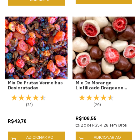
Mix De Frutas Vermelhas
Mix De Morango
Desidratadas
Liofilizado Drageado
Com Chocolate Branco E
Chocolate Ao Leite Sem
Adição De Açúcar
(33)
(29)
R$108,55
R$43,78
2
x de
R$54,28
sem juros
ADICIONAR AO
ADICIONAR AO