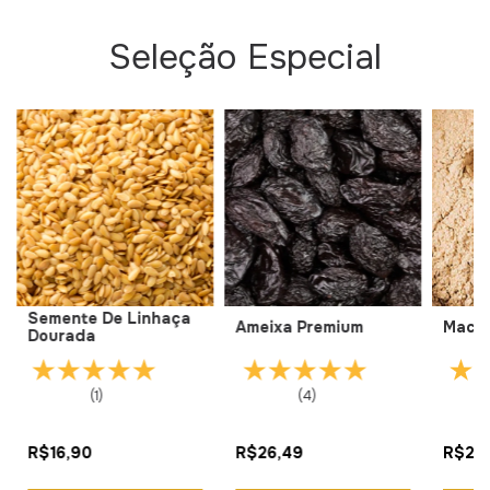
Seleção Especial
Semente De Linhaça
Ameixa Premium
Maca 
Dourada
(1)
(4)
R$16,90
R$26,49
R$22