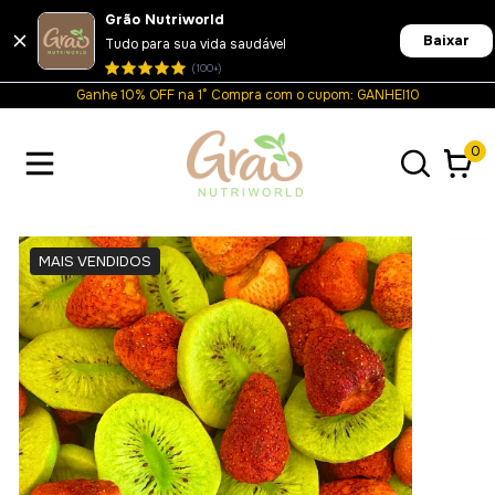
Grão Nutriworld
Baixar
Tudo para sua vida saudável
(100+)
Ganhe 10% OFF na 1° Compra com o cupom: GANHEI10
0
MAIS VENDIDOS