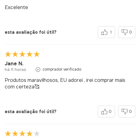
Excelente
esta avaliação foi útil?
1
0
Jane N.
há 11 horas
comprador verificado
Produtos maravilhosos, EU adorei , irei comprar mais
com certeza🥰
esta avaliação foi útil?
0
0