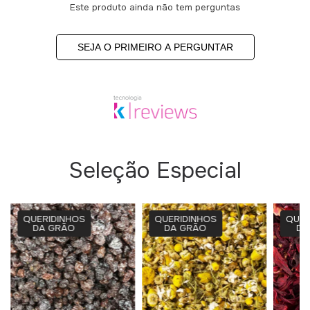
Este produto ainda não tem perguntas
SEJA O PRIMEIRO A PERGUNTAR
Seleção Especial
QUERIDINHOS
QUERIDINHOS
QUER
DA GRÃO
DA GRÃO
DA