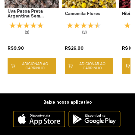
Uva Passa Preta
Camomila Flores
Hibis
Argentina Sem
Semente
(3)
(2)
R$9,90
R$26,90
R$16,
ADICIONAR AO
ADICIONAR AO
CARRINHO
CARRINHO
Baixe nosso aplicativo