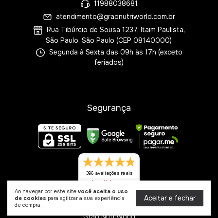
11988038681
atendimento@graonutriworld.com.br
Rua Tibúrcio de Sousa 1237, Itaim Paulista,
São Paulo, São Paulo (CEP 08140000)
Segunda à Sexta das 09h às 17h (exceto
feriados)
Segurança
396 avaliações reais
Ao navegar por este site
você aceita o uso
Aceitar e fechar
de cookies
para agilizar a sua experiência
de compra.
Grão Nutriworld