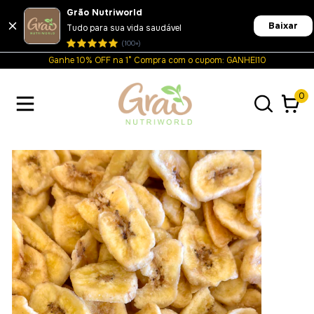
Grão Nutriworld
Baixar
Tudo para sua vida saudável
(100+)
Ganhe 10% OFF na 1° Compra com o cupom: GANHEI10
0