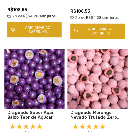
R$108,55
R$108,55
2
x de
R$54,28
sem juros
2
x de
R$54,28
sem juros
ADICIONAR AO
ADICIONAR AO
CARRINHO
CARRINHO
Drageado Sabor Açaí
Drageado Morango
Baixo Teor de Açúcar
Nevado Trufado Zero
Adição de Açúcar