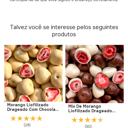
Talvez você se interesse pelos seguintes
produtos
Morango Liofilizado
Mix De Morango
Drageado Com Chocolate
Liofilizado Drageado
Branco Sem Adição De
Com Chocolate Branco E
Açúcar
Chocolate Ao Leite Sem
Adição De Açúcar
(29)
(30)