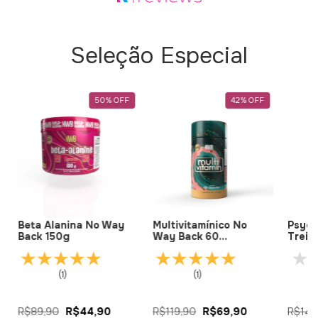
Seleção Especial
50
%
OFF
42
%
OFF
Beta Alanina No Way
Multivitamínico No
Psych
Back 150g
Way Back 60
Trein
Cápsulas
300g
(1)
(1)
R$89,90
R$44,90
R$119,90
R$69,90
R$149