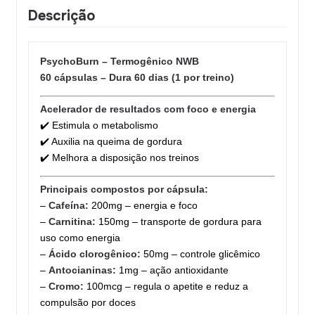
Descrição
PsychoBurn – Termogênico NWB
60 cápsulas – Dura 60 dias (1 por treino)
Acelerador de resultados com foco e energia
✔️ Estimula o metabolismo
✔️ Auxilia na queima de gordura
✔️ Melhora a disposição nos treinos
Principais compostos por cápsula:
–
Cafeína:
200mg – energia e foco
–
Carnitina:
150mg – transporte de gordura para
uso como energia
–
Ácido clorogênico:
50mg – controle glicêmico
–
Antocianinas:
1mg – ação antioxidante
–
Cromo:
100mcg – regula o apetite e reduz a
compulsão por doces