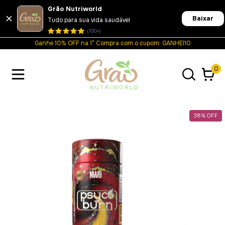
Grão Nutriworld
Baixar
Tudo para sua vida saudável
(100+)
Ganhe 10% OFF na 1° Compra com o cupom: GANHEI10
0
38
%
OFF