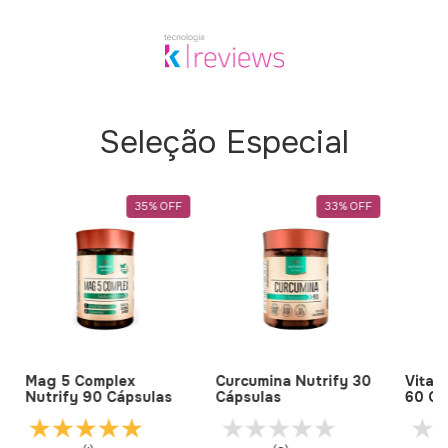
Seleção Especial
35
%
OFF
33
%
OFF
Mag 5 Complex
Curcumina Nutrify 30
Vitam
Nutrify 90 Cápsulas
Cápsulas
60 Cá