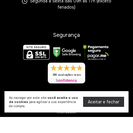
Segunda à Sexta das 09h às 17h (exceto
feriados)
Segurança
389 avaliações reais
Ao navegar por este site
você aceita o uso
Grão Nutriworld
Aceitar e fechar
de cookies
para agilizar a sua experiência
de compra.
©2026. Grão Nutri World - 50888933000135. Todos os direitos
reservados.