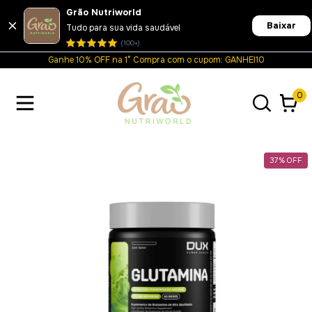
Grão Nutriworld
Baixar
Tudo para sua vida saudável
(100+)
Ganhe 10% OFF na 1° Compra com o cupom: GANHEI10
0
37
%
OFF