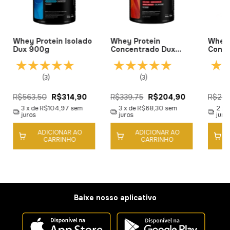
Whey Protein Isolado
Whey Protein
Whey
Dux 900g
Concentrado Dux
Conc
900g
Back
(3)
(3)
R$563,50
R$314,90
R$339,75
R$204,90
R$209
3
x de
R$104,97
sem
3
x de
R$68,30
sem
2
x 
juros
juros
juro
ADICIONAR AO
ADICIONAR AO
CARRINHO
CARRINHO
Baixe nosso aplicativo