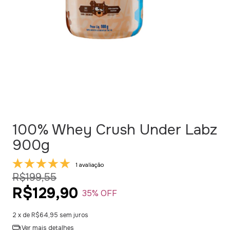
100% Whey Crush Under Labz
900g
1 avaliação
R$199,55
R$129,90
35
% OFF
2
x de
R$64,95
sem juros
Ver mais detalhes