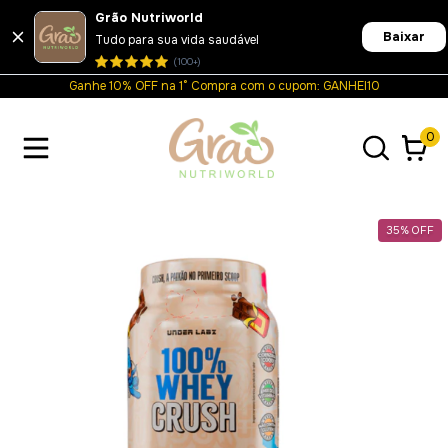
Grão Nutriworld
Baixar
Tudo para sua vida saudável
(100+)
Ganhe 10% OFF na 1° Compra com o cupom: GANHEI10
0
35
%
OFF