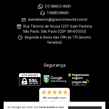
(11) 98803-8681
11988038681
atendimento@graonutriworld.com.br
Rua Tibúrcio de Sousa 1237, Itaim Paulista,
São Paulo, São Paulo (CEP 08140000)
Segunda à Sexta das 09h às 17h (exceto
feriados)
Segurança
384 avaliações reais
Ao navegar por este site
você aceita o uso