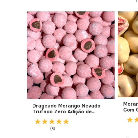
T
Moran
Drageado Morango Nevado
Com C
Trufado Zero Adição de
Adiçã
Açúcar
(8)