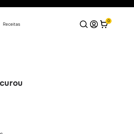
0
Receitas
ocurou