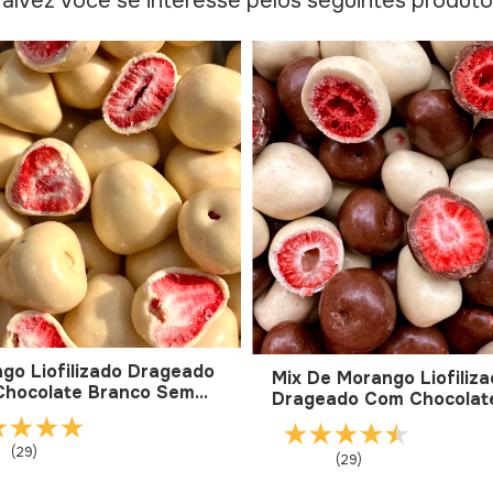
alvez você se interesse pelos seguintes produt
go Liofilizado Drageado
Mix De Morango Liofiliz
hocolate Branco Sem
Drageado Com Chocolat
o De Açúcar
Branco E Chocolate Ao L
Sem Adição De Açúcar
(29)
(29)