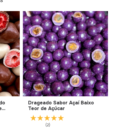
os
ado
Drageado Sabor Açaí Baixo
e
Teor de Açúcar
eite
(2)